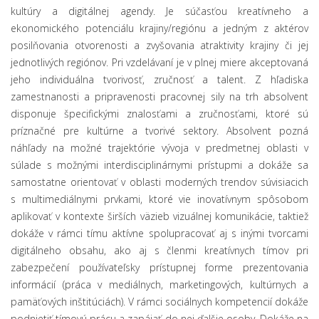
kultúry a digitálnej agendy. Je súčasťou kreatívneho a
ekonomického potenciálu krajiny/regiónu a jedným z aktérov
posilňovania otvorenosti a zvyšovania atraktivity krajiny či jej
jednotlivých regiónov. Pri vzdelávaní je v plnej miere akceptovaná
jeho individuálna tvorivosť, zručnosť a talent. Z hľadiska
zamestnanosti a pripravenosti pracovnej sily na trh absolvent
disponuje špecifickými znalosťami a zručnosťami, ktoré sú
príznačné pre kultúrne a tvorivé sektory. Absolvent pozná
náhľady na možné trajektórie vývoja v predmetnej oblasti v
súlade s možnými interdisciplinárnymi prístupmi a dokáže sa
samostatne orientovať v oblasti moderných trendov súvisiacich
s multimediálnymi prvkami, ktoré vie inovatívnym spôsobom
aplikovať v kontexte širších väzieb vizuálnej komunikácie, taktiež
dokáže v rámci tímu aktívne spolupracovať aj s inými tvorcami
digitálneho obsahu, ako aj s členmi kreatívnych tímov pri
zabezpečení používateľsky prístupnej forme prezentovania
informácií (práca v mediálnych, marketingových, kultúrnych a
pamäťových inštitúciách). V rámci sociálnych kompetencií dokáže
podnietiť tímovú prácu a zapájať do nej ďalšie osoby. Dokáže na