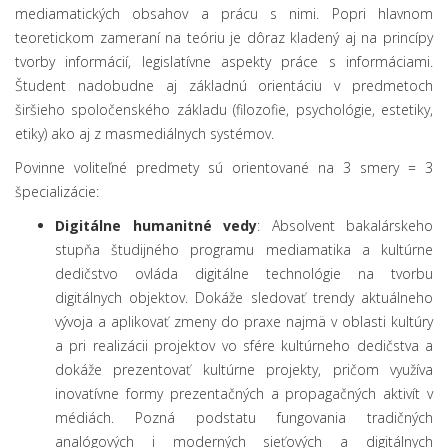
mediamatických obsahov a prácu s nimi. Popri hlavnom
teoretickom zameraní na teóriu je dôraz kladený aj na princípy
tvorby informácií, legislatívne aspekty práce s informáciami.
Študent nadobudne aj základnú orientáciu v predmetoch
širšieho spoločenského základu (filozofie, psychológie, estetiky,
etiky) ako aj z masmediálnych systémov.
Povinne voliteľné predmety sú orientované na 3 smery = 3
špecializácie:
Digitálne humanitné vedy
: Absolvent bakalárskeho
stupňa študijného programu mediamatika a kultúrne
dedičstvo ovláda digitálne technológie na tvorbu
digitálnych objektov. Dokáže sledovať trendy aktuálneho
vývoja a aplikovať zmeny do praxe najmä v oblasti kultúry
a pri realizácii projektov vo sfére kultúrneho dedičstva a
dokáže prezentovať kultúrne projekty, pričom využíva
inovatívne formy prezentačných a propagačných aktivít v
médiách. Pozná podstatu fungovania tradičných
analógových i moderných sieťových a digitálnych