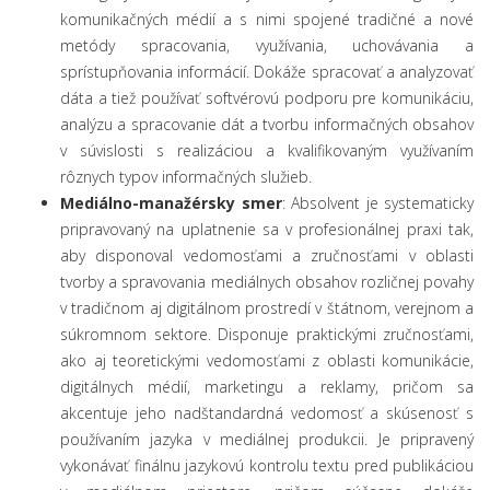
komunikačných médií a s nimi spojené tradičné a nové
metódy spracovania, využívania, uchovávania a
sprístupňovania informácií. Dokáže spracovať a analyzovať
dáta a tiež používať softvérovú podporu pre komunikáciu,
analýzu a spracovanie dát a tvorbu informačných obsahov
v súvislosti s realizáciou a kvalifikovaným využívaním
rôznych typov informačných služieb.
Mediálno-manažérsky smer
: Absolvent je systematicky
pripravovaný na uplatnenie sa v profesionálnej praxi tak,
aby disponoval vedomosťami a zručnosťami v oblasti
tvorby a spravovania mediálnych obsahov rozličnej povahy
v tradičnom aj digitálnom prostredí v štátnom, verejnom a
súkromnom sektore. Disponuje praktickými zručnosťami,
ako aj teoretickými vedomosťami z oblasti komunikácie,
digitálnych médií, marketingu a reklamy, pričom sa
akcentuje jeho nadštandardná vedomosť a skúsenosť s
používaním jazyka v mediálnej produkcii. Je pripravený
vykonávať finálnu jazykovú kontrolu textu pred publikáciou