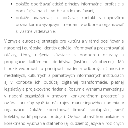
dokáže dodržiavať etické princípy informačnej profesie a
podieľať sa na ich tvorbe a zdokonaľovaní,
dokáže analyzovať a udržiavať kontakt s najnovšími
poznatkami a vývojovými trendami v odbore a organizovať
si vlastné vzdelávanie.
V zmysle európskej stratégie pre kultúru a v rámci posilňovania
národnej i európskej identity dokáže informovať a prezentovať aj
otázky, témy, riešenia súvisiace s podporou ochrany a
propagácie kultúrneho dedičstva (histórie všeobecne). Má
hlboké vedomosti o princípoch riadenia odborných činností v
mediálnych, kultúrnych a pamäťových informačných inštitúciách
aj v kontexte ich budúcej digitálnej transformácie, platnej
legislatívy a projektového riadenia. Rozumie významu marketingu
v riadení organizácií v trhovom konkurenčnom prostredí a
ovláda princípy využitia nástrojov marketingového riadenia v
organizácii. Dokáže koordinovať tímovú spoluprácu, viesť
kolektív, riadiť prípravu podujatí. Ovláda oblasť komunikácie a
korektného využívania štátneho (aj cudzieho) jazyka v rozličných