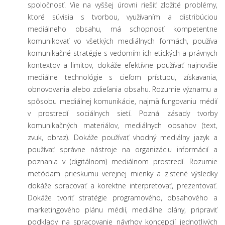
spoločnosť. Vie na vyššej úrovni riešiť zložité problémy,
ktoré súvisia s tvorbou, využívaním a distribúciou
mediálneho obsahu, má schopnosť kompetentne
komunikovať vo všetkých mediálnych formách, používa
komunikačné stratégie s vedomím ich etických a právnych
kontextov a limitov, dokáže efektívne používať najnovšie
mediálne technológie s cieľom prístupu, získavania,
obnovovania alebo zdieľania obsahu. Rozumie významu a
spôsobu mediálnej komunikácie, najmä fungovaniu médií
v prostredí sociálnych sietí. Pozná zásady tvorby
komunikačných materiálov, mediálnych obsahov (text,
zvuk, obraz). Dokáže používať vhodný mediálny jazyk a
používať správne nástroje na organizáciu informácií a
poznania v (digitálnom) mediálnom prostredí. Rozumie
metódam prieskumu verejnej mienky a zistené výsledky
dokáže spracovať a korektne interpretovať, prezentovať.
Dokáže tvoriť stratégie programového, obsahového a
marketingového plánu médií, mediálne plány, pripraviť
podklady na spracovanie návrhov koncepcií jednotlivých