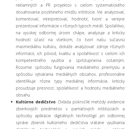
reklamných a PR projektov s cieľom systematického
dosahovania pozitívneho imidžu inštitúcie. Vie analyzovať,
komentovať, interpretovať, hodnotiť, tvoriť a verejne
prezentovať informácie v rôznych typoch médií. Spoľahlivo,
na vysokej odbornej úrovni chápe, analyzuje a kriticky
hodnotí účasť na všetkom, čo tvorí našu súčasnú
masmediálnu kultúru, dokáže analyzovať zdroje rôznych
informácií, ich pôvod, kvalitu a spoľahlivosť s cieľom ich
kompetentného využitia a sprístupnenia ostatným.
Rozumie spôsobu fungovania mediálneho priemyslu a
spôsobu vytvárania mediálnych obsahov, profesionálne
identifikuje rôzne typy mediálnej informácie, kriticky
posudzuje presnosť, spoľahlivosť a hodnotu mediálneho
obsahu.
Kultúrne dedičstvo
: Ovláda pokročilé metódy evidencie
zbierkových predmetov v pamäťových inštitúciách a
spôsoby aplikácie digitálnych technológií pri odbornej
správe zbierok kultúrneho dedičstva vrátane využívania