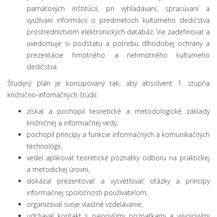
pamäťových inštitúcií, pri vyhľadávaní, spracúvaní a
využívaní informácií o predmetoch kultúrneho dedičstva
prostredníctvom elektronických databáz. Vie zadefinovať a
uvedomuje si podstatu a potrebu dlhodobej ochrany a
prezentácie hmotného a nehmotného kultúrneho
dedičstva.
Študijný plán je koncipovaný tak, aby absolvent 1. stupňa
knižnično-infomačných štúdií:
získal a pochopil teoretické a metodologické základy
knižničnej a informačnej vedy,
pochopil princípy a funkcie informačných a komunikačných
technológií,
vedel aplikovať teoretické poznatky odboru na praktickej
a metodickej úrovni,
dokázal prezentovať a vysvetľovať otázky a princípy
informačnej spoločnosti používateľom,
organizoval svoje vlastné vzdelávanie,
udržiaval kontakt s najnovšími poznatkami a vývojovými