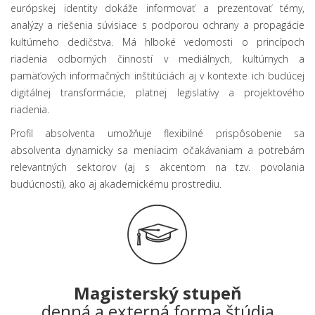
európskej identity dokáže informovať a prezentovať témy,
analýzy a riešenia súvisiace s podporou ochrany a propagácie
kultúrneho dedičstva. Má hlboké vedomosti o princípoch
riadenia odborných činností v mediálnych, kultúrnych a
pamäťových informačných inštitúciách aj v kontexte ich budúcej
digitálnej transformácie, platnej legislatívy a projektového
riadenia.
Profil absolventa umožňuje flexibilné prispôsobenie sa
absolventa dynamicky sa meniacim očakávaniam a potrebám
relevantných sektorov (aj s akcentom na tzv. povolania
budúcnosti), ako aj akademickému prostrediu.
Magisterský stupeň
denná a externá forma štúdia