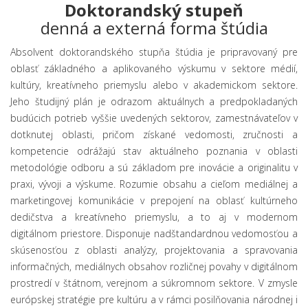
Doktorandský stupeň
denná a externá forma štúdia
Absolvent doktorandského stupňa štúdia je pripravovaný pre
oblasť základného a aplikovaného výskumu v sektore médií,
kultúry, kreatívneho priemyslu alebo v akademickom sektore.
Jeho študijný plán je odrazom aktuálnych a predpokladaných
budúcich potrieb vyššie uvedených sektorov, zamestnávateľov v
dotknutej oblasti, pričom získané vedomosti, zručnosti a
kompetencie odrážajú stav aktuálneho poznania v oblasti
metodológie odboru a sú základom pre inovácie a originalitu v
praxi, vývoji a výskume. Rozumie obsahu a cieľom mediálnej a
marketingovej komunikácie v prepojení na oblasť kultúrneho
dedičstva a kreatívneho priemyslu, a to aj v modernom
digitálnom priestore. Disponuje nadštandardnou vedomosťou a
skúsenosťou z oblasti analýzy, projektovania a spravovania
informačných, mediálnych obsahov rozličnej povahy v digitálnom
prostredí v štátnom, verejnom a súkromnom sektore. V zmysle
európskej stratégie pre kultúru a v rámci posilňovania národnej i