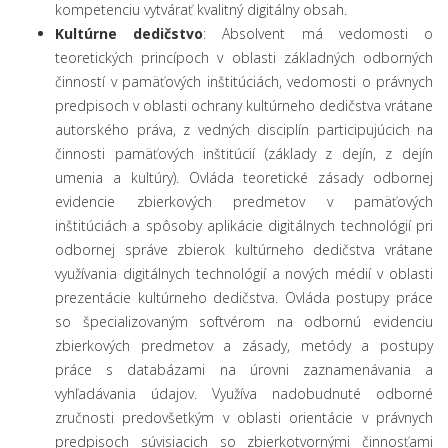
kompetenciu vytvárať kvalitný digitálny obsah.
Kultúrne dedičstvo
: Absolvent má vedomosti o
teoretických princípoch v oblasti základných odborných
činností v pamäťových inštitúciách, vedomosti o právnych
predpisoch v oblasti ochrany kultúrneho dedičstva vrátane
autorského práva, z vedných disciplín participujúcich na
činnosti pamäťových inštitúcií (základy z dejín, z dejín
umenia a kultúry). Ovláda teoretické zásady odbornej
evidencie zbierkových predmetov v pamäťových
inštitúciách a spôsoby aplikácie digitálnych technológií pri
odbornej správe zbierok kultúrneho dedičstva vrátane
využívania digitálnych technológií a nových médií v oblasti
prezentácie kultúrneho dedičstva. Ovláda postupy práce
so špecializovaným softvérom na odbornú evidenciu
zbierkových predmetov a zásady, metódy a postupy
práce s databázami na úrovni zaznamenávania a
vyhľadávania údajov. Využíva nadobudnuté odborné
zručnosti predovšetkým v oblasti orientácie v právnych
predpisoch súvisiacich so zbierkotvornými činnosťami