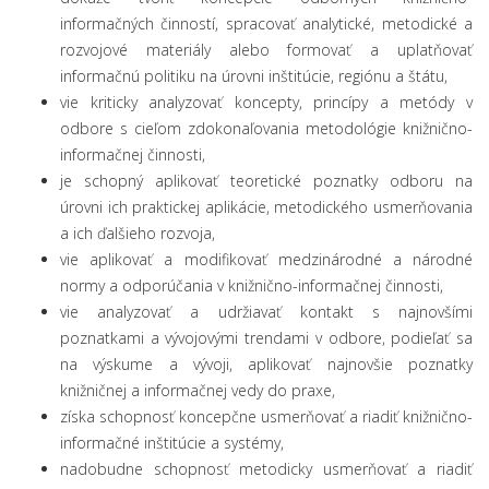
informačných činností, spracovať analytické, metodické a
rozvojové materiály alebo formovať a uplatňovať
informačnú politiku na úrovni inštitúcie, regiónu a štátu,
vie kriticky analyzovať koncepty, princípy a metódy v
odbore s cieľom zdokonaľovania metodológie knižnično-
informačnej činnosti,
je schopný aplikovať teoretické poznatky odboru na
úrovni ich praktickej aplikácie, metodického usmerňovania
a ich ďalšieho rozvoja,
vie aplikovať a modifikovať medzinárodné a národné
normy a odporúčania v knižnično-informačnej činnosti,
vie analyzovať a udržiavať kontakt s najnovšími
poznatkami a vývojovými trendami v odbore, podieľať sa
na výskume a vývoji, aplikovať najnovšie poznatky
knižničnej a informačnej vedy do praxe,
získa schopnosť koncepčne usmerňovať a riadiť knižnično-
informačné inštitúcie a systémy,
nadobudne schopnosť metodicky usmerňovať a riadiť