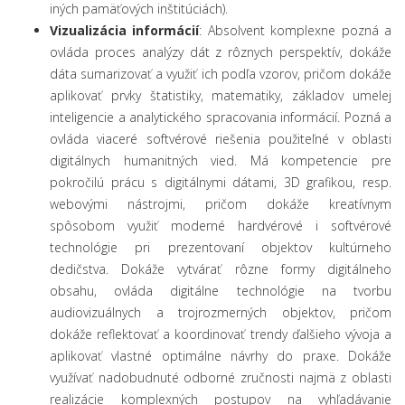
iných pamäťových inštitúciách).
Vizualizácia informácií
: Absolvent komplexne pozná a
ovláda proces analýzy dát z rôznych perspektív, dokáže
dáta sumarizovať a využiť ich podľa vzorov, pričom dokáže
aplikovať prvky štatistiky, matematiky, základov umelej
inteligencie a analytického spracovania informácií. Pozná a
ovláda viaceré softvérové riešenia použiteľné v oblasti
digitálnych humanitných vied. Má kompetencie pre
pokročilú prácu s digitálnymi dátami, 3D grafikou, resp.
webovými nástrojmi, pričom dokáže kreatívnym
spôsobom využiť moderné hardvérové i softvérové
technológie pri prezentovaní objektov kultúrneho
dedičstva. Dokáže vytvárať rôzne formy digitálneho
obsahu, ovláda digitálne technológie na tvorbu
audiovizuálnych a trojrozmerných objektov, pričom
dokáže reflektovať a koordinovať trendy ďalšieho vývoja a
aplikovať vlastné optimálne návrhy do praxe. Dokáže
využívať nadobudnuté odborné zručnosti najmä z oblasti
realizácie komplexných postupov na vyhľadávanie