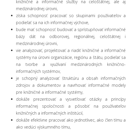
knižničné a informačné služby na celoštátnej, ale aj
medzinárodnej úrovni,
získa schopnosť pracovať so skupinami používateľov a
podieľať sa na ich informačnej výchove,
bude mať schopnosť budovať a sprístupňovať informačné
bázy dát na odborovej, regionálnej, celoštátnej i
medzinárodnej úrovni,
vie analyzovať, projektovať a riadiť knižničné a informačné
systémy na úrovni organizácie, regiónu a štátu, podieľať sa
na tvorbe a využívaní medzinárodných knižnično-
informačných systémov,
je schopný analyzovať štruktúru a obsah informačných
zdrojov a dokumentov a navrhovať informačné modely
pre knižničné a informačné systémy,
dokáže prezentovať a vysvetľovať otázky a princípy
informačnej spoločnosti a pôsobiť na používateľov
knižničných a informačných inštitúcií,
dokáže efektívne pracovať ako jednotlivec, ako člen tímu a
ako vedúci výskumného tímu,