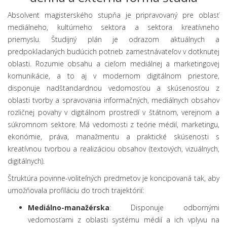
Absolvent magisterského stupňa je pripravovaný pre oblasť
mediálneho, kultúrneho sektora a sektora kreatívneho
priemyslu. Študijný plán je odrazom aktuálnych a
predpokladaných budúcich potrieb zamestnávateľov v dotknutej
oblasti. Rozumie obsahu a cieľom mediálnej a marketingovej
komunikácie, a to aj v modernom digitálnom priestore,
disponuje nadštandardnou vedomosťou a skúsenosťou z
oblasti tvorby a spravovania informačných, mediálnych obsahov
rozličnej povahy v digitálnom prostredí v štátnom, verejnom a
súkromnom sektore. Má vedomosti z teórie médií, marketingu,
ekonómie, práva, manažmentu a praktické skúsenosti s
kreatívnou tvorbou a realizáciou obsahov (textových, vizuálnych,
digitálnych).
Štruktúra povinne-voliteľných predmetov je koncipovaná tak, aby
umožňovala profiláciu do troch trajektórií:
Mediálno-manažérska
: Disponuje odbornými
vedomosťami z oblasti systému médií a ich vplyvu na