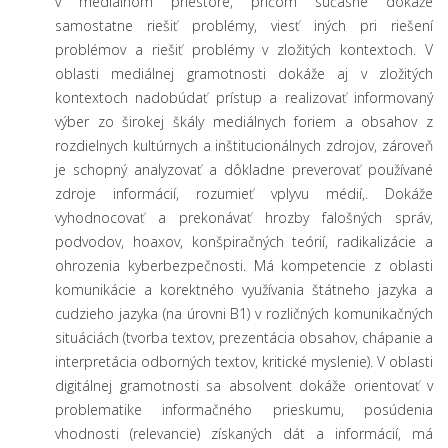
v mediálnom priestore, pričom súčasne dokáže
samostatne riešiť problémy, viesť iných pri riešení
problémov a riešiť problémy v zložitých kontextoch. V
oblasti mediálnej gramotnosti dokáže aj v zložitých
kontextoch nadobúdať prístup a realizovať informovaný
výber zo širokej škály mediálnych foriem a obsahov z
rozdielnych kultúrnych a inštitucionálnych zdrojov, zároveň
je schopný analyzovať a dôkladne preverovať používané
zdroje informácií, rozumieť vplyvu médií,. Dokáže
vyhodnocovať a prekonávať hrozby falošných správ,
podvodov, hoaxov, konšpiračných teórií, radikalizácie a
ohrozenia kyberbezpečnosti. Má kompetencie z oblasti
komunikácie a korektného využívania štátneho jazyka a
cudzieho jazyka (na úrovni B1) v rozličných komunikačných
situáciách (tvorba textov, prezentácia obsahov, chápanie a
interpretácia odborných textov, kritické myslenie). V oblasti
digitálnej gramotnosti sa absolvent dokáže orientovať v
problematike informačného prieskumu, posúdenia
vhodnosti (relevancie) získaných dát a informácií, má