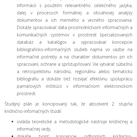
informácií s použitím relevantného selekčného jazyka,
ďalej v procesoch formálnej a obsahovej analýzy
dokumentov a ich menného a vecného spracovania.
Dokáže spracovávať dáta prostredníctvom informačných a
komunikačných systémov v prostredí špecializovaných
databáz a katalógov a vypracovávať koncepcie
bibliograficko-informačných služieb najmä vo väzbe na
informačné potreby a na charakter dokumentov pri ich
spracovaní, ochrane a sprístupňovaní. Vie vytvárať súbežnú
a retrospektívnu národnú, regionálnu alebo tematickú
bibliografiu a dokáže tiež rozvíjať efektívnu spoluprácu
pamäťových inštitúcií v informačnom elektronickom
prostredí.
Študijný plán je koncipovaný tak, že absolvent 2. stupňa
knižnično-infomačných štúdií:
ovláda teoretické a metodologické nástroje knižničnej a
informačnej vedy,
dokáže tvoriť koncepcie odborných knižnično-