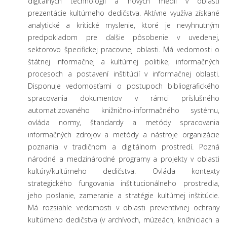
digitálnych technológií a nových médií v oblasti
prezentácie kultúrneho dedičstva. Aktívne využíva získané
analytické a kritické myslenie, ktoré je nevyhnutným
predpokladom pre ďalšie pôsobenie v uvedenej,
sektorovo špecifickej pracovnej oblasti. Má vedomosti o
štátnej informačnej a kultúrnej politike, informačných
procesoch a postavení inštitúcií v informačnej oblasti.
Disponuje vedomosťami o postupoch bibliografického
spracovania dokumentov v rámci príslušného
automatizovaného knižnično-informačného systému,
ovláda normy, štandardy a metódy spracovania
informačných zdrojov a metódy a nástroje organizácie
poznania v tradičnom a digitálnom prostredí. Pozná
národné a medzinárodné programy a projekty v oblasti
kultúry/kultúrneho dedičstva. Ovláda kontexty
strategického fungovania inštitucionálneho prostredia,
jeho poslanie, zameranie a stratégie kultúrnej inštitúcie.
Má rozsiahle vedomosti v oblasti preventívnej ochrany
kultúrneho dedičstva (v archívoch, múzeách, knižniciach a