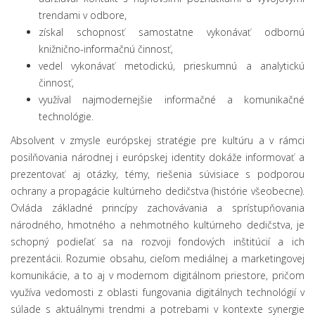
trendami v odbore,
získal schopnosť samostatne vykonávať odbornú
knižnično-informačnú činnosť,
vedel vykonávať metodickú, prieskumnú a analytickú
činnosť,
využíval najmodernejšie informačné a komunikačné
technológie.
Absolvent v zmysle európskej stratégie pre kultúru a v rámci
posilňovania národnej i európskej identity dokáže informovať a
prezentovať aj otázky, témy, riešenia súvisiace s podporou
ochrany a propagácie kultúrneho dedičstva (histórie všeobecne).
Ovláda základné princípy zachovávania a sprístupňovania
národného, hmotného a nehmotného kultúrneho dedičstva, je
schopný podieľať sa na rozvoji fondových inštitúcií a ich
prezentácii. Rozumie obsahu, cieľom mediálnej a marketingovej
komunikácie, a to aj v modernom digitálnom priestore, pričom
využíva vedomosti z oblasti fungovania digitálnych technológií v
súlade s aktuálnymi trendmi a potrebami v kontexte synergie