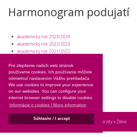
Harmonogram podujatí
akademický rok 2023/2024
akademický rok 2022/2023
akademický rok 2021/2022
akademický rok 2020/2021
akademický rok 2019/2020
Pre zlepšenie našich web stránok
používame cookies. Ich používanie môžete
akademický rok 2018/2019
odmietnuť nastavením Vášho prehliadača.
akademický rok 2017/2018
We use cookies to improve your experience
on our websites. You can configure your
internet browser settings to disable cookies.
Informácie o cookies / More information
Súhlasím / I accept
© 2024 Fakulta humanitných vied Žilinskej univerzity v Žiline