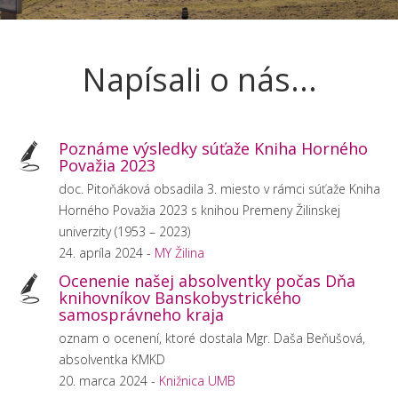
Napísali o nás...
Poznáme výsledky súťaže Kniha Horného
Považia 2023
doc. Pitoňáková obsadila 3. miesto v rámci súťaže Kniha
Horného Považia 2023 s knihou Premeny Žilinskej
univerzity (1953 – 2023)
24. apríla 2024 -
MY Žilina
Ocenenie našej absolventky počas Dňa
knihovníkov Banskobystrického
samosprávneho kraja
oznam o ocenení, ktoré dostala Mgr. Daša Beňušová,
absolventka KMKD
20. marca 2024 -
Knižnica UMB